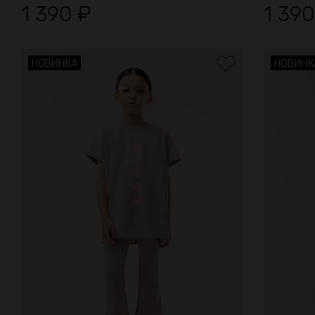
1 390
₽
1 39