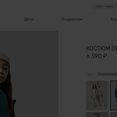
Дети
Подростки
Ак
КОСТЮМ О
6 390
₽
Цвет:
бирюзов