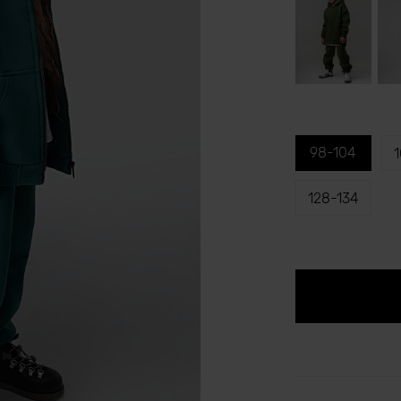
98-104
1
128-134