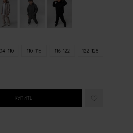
04-110
110-116
116-122
122-128